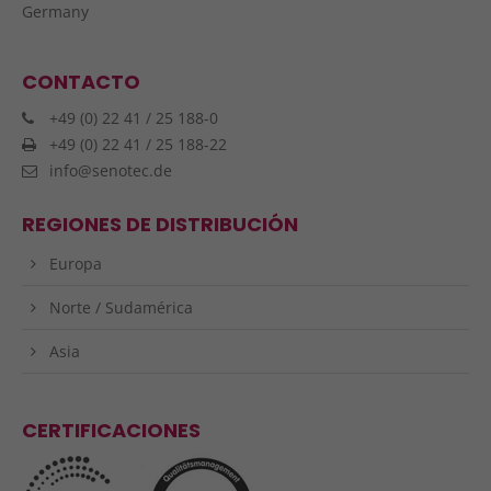
Germany
info@yourdomain.com
About us
CONTACTO
Lorem ipsum dolor sit amet, consectetuer
+49 (0) 22 41 / 25 188-0
adipiscing elit.
+49 (0) 22 41 / 25 188-22
info@senotec.de
Aenean commodo ligula eget dolor. Aenean massa.
Cum sociis natoque penatibus et magnis dis
REGIONES DE DISTRIBUCIÓN
parturient montes, nascetur ridiculus mus. Donec
quam felis, ultricies nec.
Europa
Norte / Sudamérica
Asia
CERTIFICACIONES