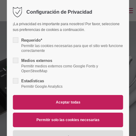
Menu
Configuración de Privacidad
Login
¡La privacidad es importante para nosotros! Por favor, seleccione
Usuario
sus preferencias de cookies a continuación.
Requerido*
Permitir las cookies necesarias para que el sitio web funcione
correctamente
Contraseña
Medios externos
Permitir medios externos como Google Fonts y
OpenStreetMap
Estadísticas
Permitir Google Analytics
Login
Register
|
Lost your password?
Support
Lorem ipsum dolor sit amet: