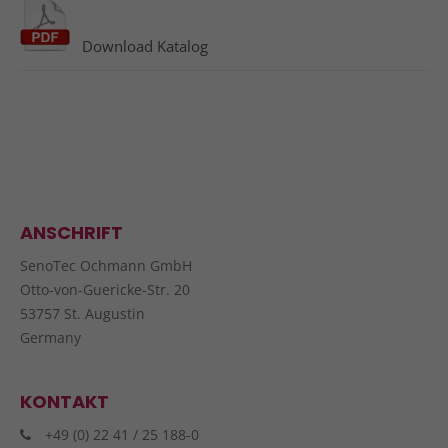
info@yourdomain.com
Download Katalog
About us
Lorem ipsum dolor sit amet, consectetuer
adipiscing elit.
Aenean commodo ligula eget dolor. Aenean massa.
Cum sociis natoque penatibus et magnis dis
parturient montes, nascetur ridiculus mus. Donec
quam felis, ultricies nec.
ANSCHRIFT
SenoTec Ochmann GmbH
Otto-von-Guericke-Str. 20
53757 St. Augustin
Germany
KONTAKT
+49 (0) 22 41 / 25 188-0