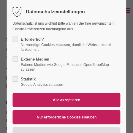
Menu
Datenschutzeinstellungen
Login
Datenschutz ist uns wichtig! Bitte wählen Sie Ihre gewünschten
Benutzername
Cookie-Präferenzen nachfolgend aus.
SENOTEC OCHMANN GMBH
Erforderlich*
Notwendige Cookies zulassen, damit die Website korrekt
Otto-von-Guericke-Str. 20
funktioniert
Passwort
53757 St. Augustin
Externe Medien
Externe Medien wie Google Fonts und OpenStreetMap
Tel:
+49 (0) 22 41 / 25 188-0
zulassen
Fax:
+49 (0) 22 41 / 25 188-22
Statistik
Google Analytics zulassen
E-Mail:
info@senotec.de
Anmelden
Register
|
Lost your password?
REGISTERDATEN
Support
Registergericht:
Siegburg
Registernummer:
HRB 3443
Lorem ipsum dolor sit amet:
Umsatzsteuer-Identnr:
DE 123116021