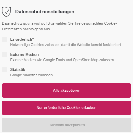
Datenschutzeinstellungen
port
Get in touch
Datenschutz ist uns wichtig! Bitte wählen Sie Ihre gewünschten Cookie-
Präferenzen nachfolgend aus.
psum dolor sit amet:
Cybersteel Inc.
376-293 City Road, Suite 600
Erforderlich*
San Francisco, CA 94102
Notwendige Cookies zulassen, damit die Website korrekt funktioniert
4h
RSATZTEILE
VERTRIEBSPARTNER
DOWN
Externe Medien
Externe Medien wie Google Fonts und OpenStreetMap zulassen
/ 365days
Have any questions?
+44 1234 567 890
Statistik
Google Analytics zulassen
Drop us a line
info@yourdomain.com
r support for our customers
ri 8:00am - 5:00pm
(GMT +1)