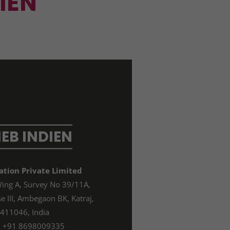
IEN
IEB INDIEN
tion Private Limited
Wing A, Survey No 39/11A,
se III, Ambegaon BK, Katraj,
 411046, India
o: +91 8698009335