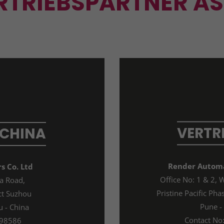
RTRIEBSPARTNER AS
VERTR
 CHINA
Render Automa
s Co. Ltd
Office No: 1 & 2, 
a Road,
Pristine Pacific Pha
ct Suzhou
Pune -
u - China
Contact N
998586