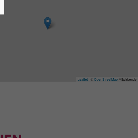
Leaflet
| ©
OpenStreetMap
Mitwirkende