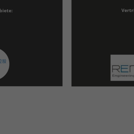
Vertr
biete: