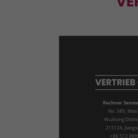
VE
VERTRIEB
Rechner Sensor
No. 585, Maxi
Wuzhong Distri
215124, Jiangs
+86 512 88