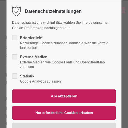
Menu
Datenschutzeinstellungen
Login
Datenschutz ist uns wichtig! Bitte wählen Sie Ihre gewünschten
Benutzername
Cookie-Präferenzen nachfolgend aus.
SENOTEC OCHMANN GMBH
Erforderlich*
Notwendige Cookies zulassen, damit die Website korrekt
Otto-von-Guericke-Str. 20
funktioniert
Passwort
53757 St. Augustin
Externe Medien
Externe Medien wie Google Fonts und OpenStreetMap
Tel:
+49 (0) 22 41 / 25 188-0
zulassen
Fax:
+49 (0) 22 41 / 25 188-22
Statistik
Google Analytics zulassen
E-Mail:
info@senotec.de
Anmelden
Register
|
Lost your password?
REGISTERDATEN
Support
Registergericht:
Siegburg
Registernummer:
HRB 3443
Lorem ipsum dolor sit amet:
Umsatzsteuer-Identnr:
DE 123116021