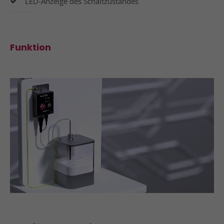
LED-Anzeige des Schaltzustandes
info@yourdomain.com
About us
Funktion
Lorem ipsum dolor sit amet, consectetuer
adipiscing elit.
Aenean commodo ligula eget dolor. Aenean massa.
Cum sociis natoque penatibus et magnis dis
parturient montes, nascetur ridiculus mus. Donec
quam felis, ultricies nec.