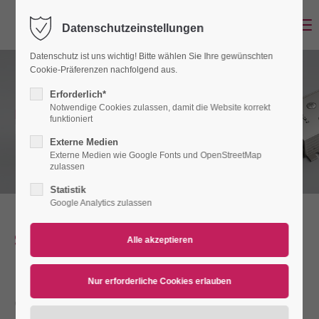
Menu
Datenschutzeinstellungen
Login
Datenschutz ist uns wichtig! Bitte wählen Sie Ihre gewünschten
Benutzername
Cookie-Präferenzen nachfolgend aus.
Erforderlich*
Notwendige Cookies zulassen, damit die Website korrekt
Der SLC-2.
funktioniert
Füllstandskontrolle für zwei Grenzwerte.
Passwort
Externe Medien
Externe Medien wie Google Fonts und OpenStreetMap
zulassen
Statistik
Google Analytics zulassen
Anmelden
Serie SLC-2
Register
|
Lost your password?
Support
Füllstandkontrolle für zwei
Grenzwerte
Lorem ipsum dolor sit amet: